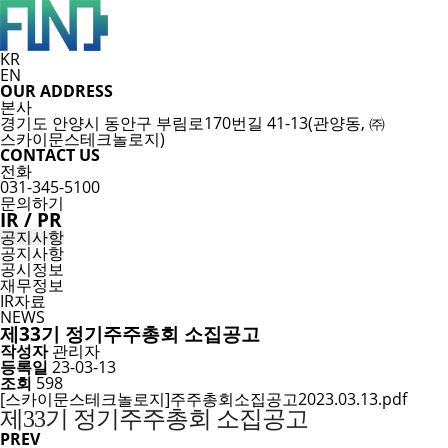
KR
EN
OUR ADDRESS
본사
경기도 안양시 동안구 부림로170번길 41-13(관양동, ㈜
스카이문스테크놀로지)
CONTACT US
전화
031-345-5100
문의하기
IR / PR
공지사항
공지사항
공시정보
재무정보
IR자료
NEWS
제33기 정기주주총회 소집공고
작성자
관리자
등록일
23-03-13
조회
598
[스카이문스테크놀로지]주주총회소집공고2023.03.13.pdf
제33기 정기주주총회 소집공고
PREV