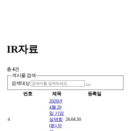
IR자료
총
4
건
게시물 검색
검색대상
번호
제목
등록일
2026년
4월 29
일 기업
4
26.04.30
설명회
(IR) 자