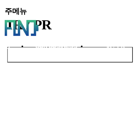
주메뉴
IR / PR
ANY
OUR BUSINESS
IR / PR
IR자료