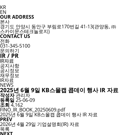
KR
EN
OUR ADDRESS
본사
경기도 안양시 동안구 부림로170번길 41-13(관양동, ㈜
스카이문스테크놀로지)
CONTACT US
전화
031-345-5100
문의하기
IR / PR
IR자료
공지사항
공시정보
재무정보
IR자료
NEWS
2025년 6월 9일 KB스몰캡 콥데이 행사 IR 자료
작성자
관리자
등록일
25-06-09
조회
4,162
FINO_IR_BOOK_20250609.pdf
2025년 6월 9일 KB스몰캡 콥데이 행사 IR 자료
PREV
2026년 4월 29일 기업설명회(IR) 자료
목록
NEXT